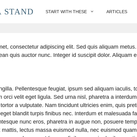
 STAND
START WITH THESE
ARTICLES
et, consectetur adipiscing elit. Sed quis aliquam metus
ean quis auctor nunc. Integer id suscipit dolor. Aliquam e
gilla. Pellentesque feugiat, ipsum sed aliquam iaculis, t
rci velit eget ligula. Sed urna nisl, pharetra a interdum
ortor a vulputate. Nam tincidunt ultricies enim, quis pre
s, eget blandit turpis finibus nec. Interdum et malesuada
lentesque nunc eros, pharetra in augue non, posuere temp
at mattis, lectus massa euismod nulla, nec euismod quam 