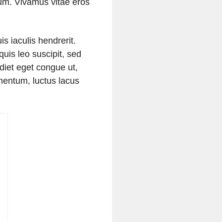
um. Vivamus vitae eros
s iaculis hendrerit.
uis leo suscipit, sed
diet eget congue ut,
mentum, luctus lacus