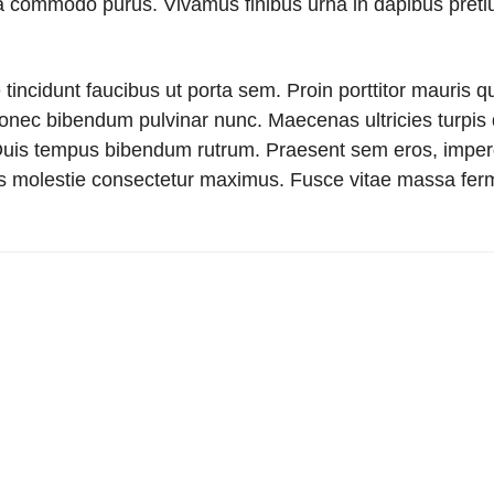
 a commodo purus. Vivamus finibus urna in dapibus preti
incidunt faucibus ut porta sem. Proin porttitor mauris qui
onec bibendum pulvinar nunc. Maecenas ultricies turpis q
 Duis tempus bibendum rutrum. Praesent sem eros, imper
s molestie consectetur maximus. Fusce vitae massa fer