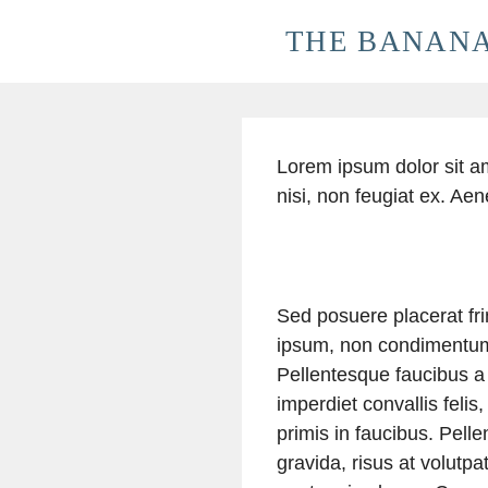
Skip
THE BANANA
to
content
Lorem ipsum dolor sit am
nisi, non feugiat ex. Aen
Sed posuere placerat frin
ipsum, non condimentum o
Pellentesque faucibus a t
imperdiet convallis feli
primis in faucibus. Pel
gravida, risus at volutp